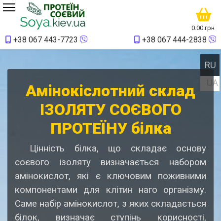
0.00 грн
+38
067 443-7723
+38
067 444-2838
Ви
RU
UA
Амінокіслотний склад
ІЗОЛЯТУ СОЄВОГО
ПРОТЕЇНУ білка
Цінність білка, що складає основу
соєвого ізоляту визначається набором
амінокислот, які є ключовим поживними
компонентами для клітин наго організму.
Саме набір амінокислот, з яких складається
білок, визначає ступінь корисності,