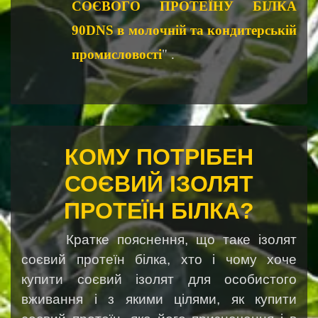
СОЄВОГО ПРОТЕЇНУ БІЛКА
90DNS в молочній та кондитерській
промисловості
" .
КОМУ ПОТРІБЕН
СОЄВИЙ ІЗОЛЯТ
ПРОТЕЇН БІЛКА?
Кратке пояснення, що таке ізолят
соєвий протеїн білка, хто і чому хоче
купити соєвий ізолят для особистого
вживання і з якими цілями, як купити