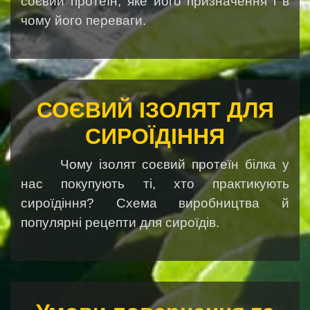
соєвий протеїн, яке його призначення і в
чому його переваги.
СОЄВИЙ ІЗОЛЯТ ДЛЯ
СИРОЇДІННЯ
Чому ізолят соєвий протеїн білка у
нас покупують ті, хто практикують
сироїдіння? Схема виробництва й
популярні рецепти для сироїдів.