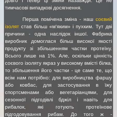
довго і тепер ці зміни назавжди. Це не
тимчасові випадкові досягнення.
Перша помічена зміна - наш
соєвий
ізолят
став більш «м'яким» і пухким. Тут дві
причини - одна наслідок іншої. Фабрика
виробник домоглася більш високої якості
продукту зі збільшенням частки протеїну.
Всього лише на 1%. Але, оскільки цінність
соєвого ізоляту якраз у високому вмісті білка,
то збільшення його частки - це саме те, що
всім нам потрібно: для виробництва фаршу
або ковбас, для застосування в їжу
спортсменами або вегетаріанцями, для
сезонної підгодівлі бджіл і навіть для
рибалок, які готують протеїнове
підгодовування рибам. До того ж -