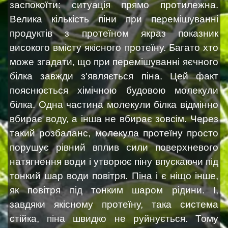
заспокоїти: ситуація прямо протилежна.
Велика кількість піни при перемішуванні
продуктів з протеїном якраз показник
високого вмісту якісного протеїну. Багато хто
може згадати, що при перемішуванні яєчного
білка завжди з'являється піна. Цей факт
пояснюється хімічною будовою молекули
білка. Одна частина молекули білка відмінно
вбирає воду, а інша не вбирає зовсім. Через
такий розбаланс, молекула протеїну просто
порушує рівний вплив сили поверхневого
натягнення води і утворює піну впускаючи під
тонкий шар води повітря. Піна і є ніщо інше,
як повітря під тонким шаром рідини. І,
завдяки якісному протеїну, така система
стійка, піна швидко не руйнується. Тому