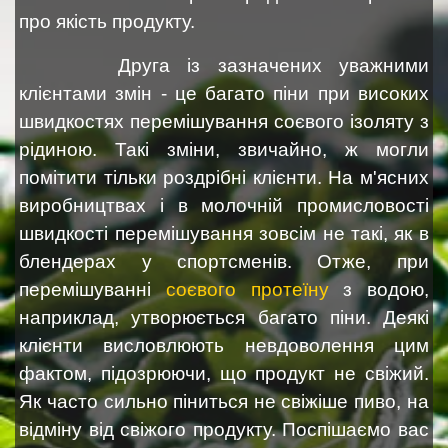
про якість продукту.
Друга із зазначених уважними
клієнтами змін - це багато піни при високих
швидкостях перемішування соєвого ізоляту з
рідиною. Такі зміни, звичайно, ж могли
помітити тільки роздрібні клієнти. На м'ясних
виробництвах і в молочній промисловості
швидкості перемішування зовсім не такі, як в
блендерах у спортсменів. Отже, при
перемішуванні
соєвого протеїну
з водою,
наприклад, утворюється багато піни. Деякі
клієнти висловлюють невдоволення цим
фактом, підозрюючи, що продукт не свіжий.
Як часто сильно піниться не свіжіше пиво, на
відміну від свіжого продукту. Поспішаємо вас