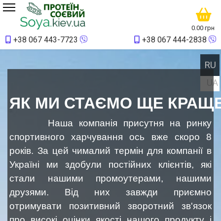
0.00 грн
+38
067 443-7723
+38
067 444-2838
Ви
RU
UA
ЯК МИ СТАЄМО ЩЕ КРАЩ
Наша компанія присутня на ринку
спортивного харчування ось вже скоро 8
років. За цей чималий термін для компанії в
Україні ми здобули постійних клієнтів, які
стали нашими промоутерами, нашими
друзями. Від них завжди приємно
отримувати позитивний зворотний зв'язок
про високі оцінки якості нашого продукту і